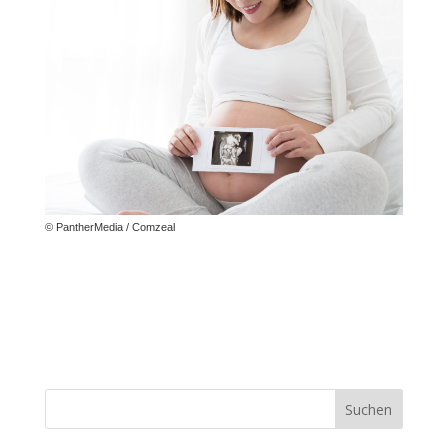
© PantherMedia / Comzeal
S
Suchen
u