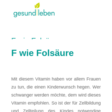
F wie Folsäure
F wie Folsäure
creandi
Gesundheits ABC
von
|
Apr. 5, 2021
|
Mit diesem Vitamin haben vor allem Frauen
zu tun, die einen Kinderwunsch hegen. Wer
schwanger werden möchte, dem wird dieses
Vitamin empfohlen. So ist der für Zellbildung
und Zellteilung des Kindes notwendige