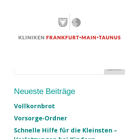
S
Suchen
u
c
Neueste Beiträge
h
e
Vollkornbrot
n
Vorsorge-Ordner
Schnelle Hilfe für die Kleinsten –